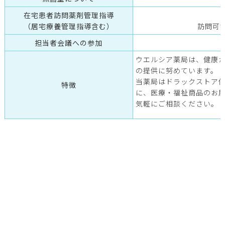
在宅患者訪問薬剤管理指導
（居宅療養管理指導含む）
訪問可
担当者会議への参加
ウエルシア薬局は、健康
の提供に努めています。
当薬局はドラックストア
特徴
に、医療・福祉商品のお
気軽にご相談ください。