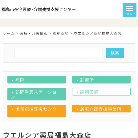
メニュー
ホーム
>
医療・介護情報
>
調剤薬局
>
ウエルシア薬局福島大森店
病院
診療所
訪問看護ステーショ
調剤薬局
ン
地域包括支援センタ
居宅介護支援事業所
ー
ウエルシア薬局福島大森店