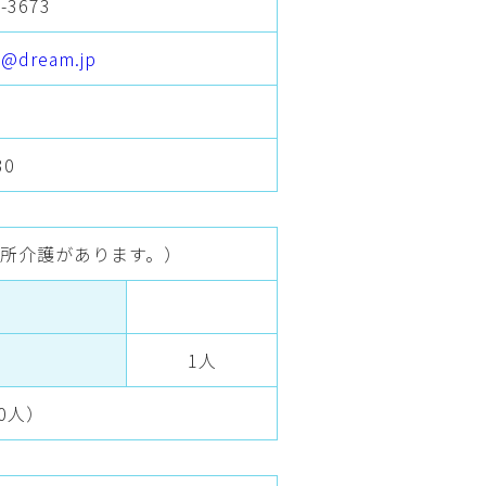
2-3673
0@dream.jp
0
所介護があります。）
1人
0人）