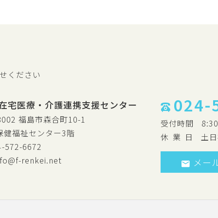
せください
024-
在宅医療・介護連携支援センター
8002 福島市森合町10-1
受付時間
8:3
保健福祉センター3階
休
業
日
土日
4-572-6672
nfo@f-renkei.net
メー