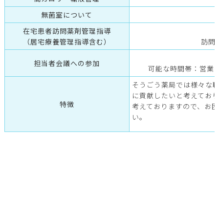
無菌室について
在宅患者訪問薬剤管理指導
（居宅療養管理指導含む）
訪問
担当者会議への参加
可能な時間帯：営業
そうごう薬局では様々な
に貢献したいと考えてお
特徴
考えておりますので、お
い。