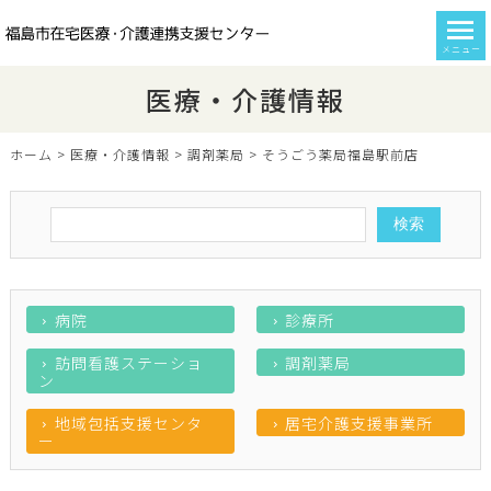
メニュー
医療・介護情報
ホーム
>
医療・介護情報
>
調剤薬局
>
そうごう薬局福島駅前店
病院
診療所
訪問看護ステーショ
調剤薬局
ン
地域包括支援センタ
居宅介護支援事業所
ー