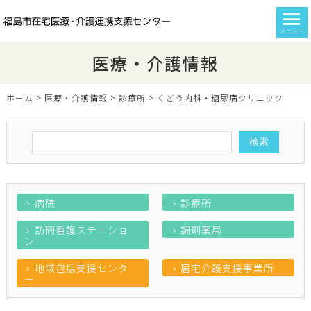
メニュー
医療・介護情報
ホーム
>
医療・介護情報
>
診療所
>
くどう内科・糖尿病クリニック
病院
診療所
訪問看護ステーショ
調剤薬局
ン
地域包括支援センタ
居宅介護支援事業所
ー