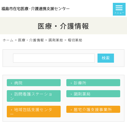
メニュー
医療・介護情報
ホーム
>
医療・介護情報
>
調剤薬局
>
堀切薬局
病院
診療所
訪問看護ステーショ
調剤薬局
ン
地域包括支援センタ
居宅介護支援事業所
ー