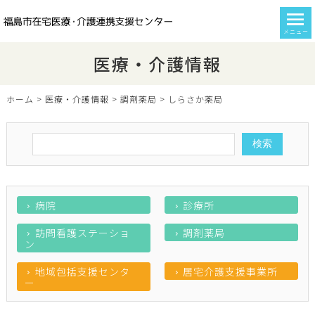
メニュー
医療・介護情報
ホーム
>
医療・介護情報
>
調剤薬局
>
しらさか薬局
病院
診療所
訪問看護ステーショ
調剤薬局
ン
地域包括支援センタ
居宅介護支援事業所
ー