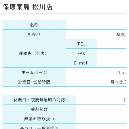
保原薬局 松川店
名称
所在地
福島市
TEL
連絡先（代表）
FAX
E-mail
m
ホームページ
https
営業日･営業時間
月～金 9:0
休業日・夜間緊急時の対応
日
薬剤師数
麻薬の取り扱い
高カロリー輸液管理