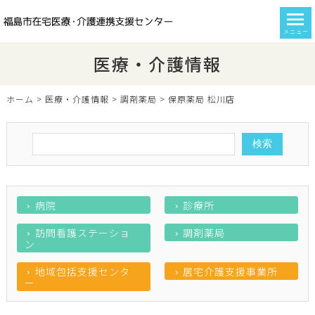
メニュー
医療・介護情報
ホーム
>
医療・介護情報
>
調剤薬局
>
保原薬局 松川店
病院
診療所
訪問看護ステーショ
調剤薬局
ン
地域包括支援センタ
居宅介護支援事業所
ー