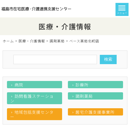
メニュー
医療・介護情報
ホーム
>
医療・介護情報
>
調剤薬局
>
ベース薬局北町店
病院
診療所
訪問看護ステーショ
調剤薬局
ン
地域包括支援センタ
居宅介護支援事業所
ー