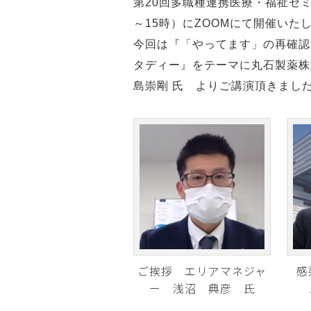
第20回多職種連携医療・福祉セミ
～15時）にZOOMにて開催いた
今回は『「やってます」の再確認
タディー』をテーマに丸石製薬株
島崇剛 氏 よりご講演頂きまし
ご挨拶 エリアマネジャ
感
ー 浅沼 典彦 氏