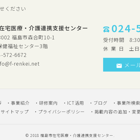
せください
024-
在宅医療・介護連携支援センター
8002 福島市森合町10-1
受付時間
8:3
保健福祉センター3階
休
業
日
土日
4-572-6672
nfo@f-renkei.net
メー
拶
事業紹介
研修案内
ICT活用
ブログ
事業所検
サイトマップ
プライバシーポリシー
掲載内容の追加・変
© 2018
福島市在宅医療・介護連携支援センター
.