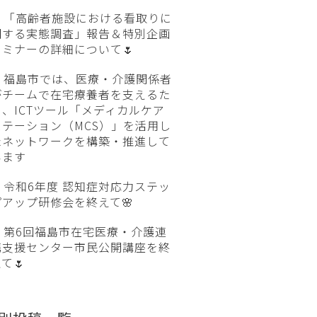
「高齢者施設における看取りに
関する実態調査」報告＆特別企画
セミナーの詳細について🌷
福島市では、医療・介護関係者
がチームで在宅療養者を支えるた
め、ICTツール「メディカルケア
ステーション（MCS）」を活用し
たネットワークを構築・推進して
います
令和6年度 認知症対応力ステッ
プアップ研修会を終えて🌸
第6回福島市在宅医療・介護連
携支援センター市民公開講座を終
て🌷